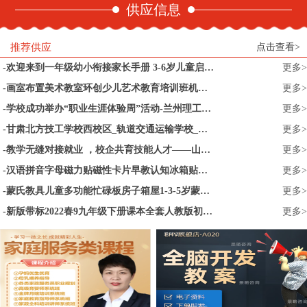
供应信息
推荐供应
点击查看>
欢迎来到一年级幼小衔接家长手册 3-6岁儿童启蒙认知早教亲子读物 幼小衔接家长全引导 小升初儿童文学 一年级小学家庭教育书籍
更多>
画室布置美术教室环创少儿艺术教育培训班机构幼儿园墙面装饰文化
更多>
学校成功举办“职业生涯体验周”活动-兰州理工大学
更多>
甘肃北方技工学校西校区_轨道交通运输学校_甘肃_技校首选_兰州职业
更多>
教学无缝对接就业 ，校企共育技能人才——山东水利技师学院智能制造系育才见成效
更多>
汉语拼音字母磁力贴磁性卡片早教认知冰箱贴幼儿园宝宝益智玩具
更多>
蒙氏教具儿童多功能忙碌板房子箱屋1-3-5岁蒙特梭利益智早教玩具
更多>
新版带标2022春9九年级下册课本全套人教版初中语文数学政治历史化学课本书共5本套装9年级下册义务教育教科书教材课本初三全套书
更多>