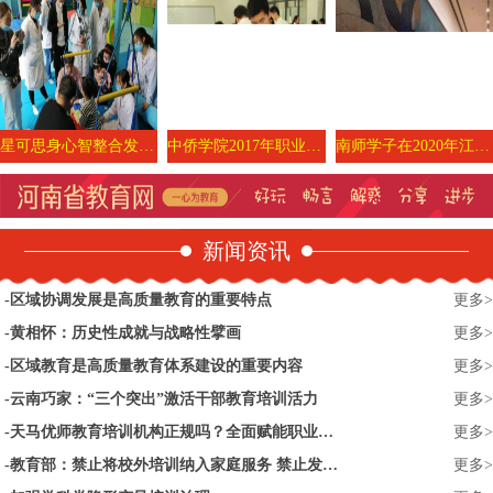
星可思身心智整合发展中心|深圳感统训练|龙华儿童发展中心|Bodymind婴幼儿运动|身心智智整合发展疗愈师培训
中侨学院2017年职业体验日活动圆满收官
南师学子在2020年江苏省高校音乐美术教育专业大学生基本功展示活动中获佳绩
新闻资讯
区域协调发展是高质量教育的重要特点
更多>
黄相怀：历史性成就与战略性擘画
更多>
区域教育是高质量教育体系建设的重要内容
更多>
云南巧家：“三个突出”激活干部教育培训活力
更多>
天马优师教育培训机构正规吗？全面赋能职业教育培训
更多>
教育部：禁止将校外培训纳入家庭服务 禁止发布“家庭教师”招聘信息
更多>