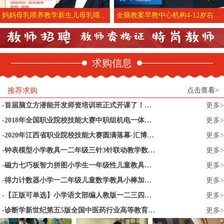
妈妈母乳喂养教学新生儿母乳喂养育婴师家政月嫂考试培训视频课程
全脑教案早教中心机构4-12岁右脑潜能开发记忆力培训课件资料早教中心教学教具准备教学教案教学目的教学内容
求购信息
推荐求购
点击查看>
首届脑立方潜能开发师资培训班正式开课了！纪教授七天亲授！_杰奥教育
更多>
2018年全国职业院校技能大赛中职组机电一体化设备组装与调试赛项今天开赛
更多>
2020年江西省职业院校技能大赛圆满落幕-汇博机器人
更多>
钟表模型小学教具一二年级三针3针联动教学数学教具中大号儿童模拟幼儿园学习认识时间时钟面表的教具学生用
更多>
磁力七巧板智力拼图小学生一年级性儿童教具幼儿园益智玩具二年级
更多>
得力计数器小学一二年级儿童数学教具小棒加减法神器算术启蒙算盘
更多>
【正版可单选】小学语文部编人教版一二三四五六年级上册下册语文书课本教材全套12本一下二下三下四上五上六上下册语文数学英语书
更多>
诊断学新世纪第五5版全国中医药行业高等教育十四五规划教材第十一版供中医学针灸推拿学康复治疗学等专业詹华奎中国中医药出版社
更多>