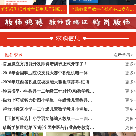
妈妈母乳喂养教学新生儿母乳喂养育婴师家政月嫂考试培训视频课程
全脑教案早教中心机构4-12岁右脑潜能开发记忆力培训课件资料早教中心教学教具准备教学教案教学目的教学内容
求购信息
推荐求购
点击查看>
首届脑立方潜能开发师资培训班正式开课了！纪教授七天亲授！_杰奥教育
更多>
2018年全国职业院校技能大赛中职组机电一体化设备组装与调试赛项今天开赛
更多>
2020年江西省职业院校技能大赛圆满落幕-汇博机器人
更多>
钟表模型小学教具一二年级三针3针联动教学数学教具中大号儿童模拟幼儿园学习认识时间时钟面表的教具学生用
更多>
磁力七巧板智力拼图小学生一年级性儿童教具幼儿园益智玩具二年级
更多>
得力计数器小学一二年级儿童数学教具小棒加减法神器算术启蒙算盘
更多>
【正版可单选】小学语文部编人教版一二三四五六年级上册下册语文书课本教材全套12本一下二下三下四上五上六上下册语文数学英语书
更多>
诊断学新世纪第五5版全国中医药行业高等教育十四五规划教材第十一版供中医学针灸推拿学康复治疗学等专业詹华奎中国中医药出版社
更多>