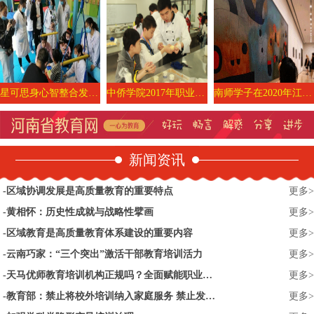
星可思身心智整合发展中心|深圳感统训练|龙华儿童发展中心|Bodymind婴幼儿运动|身心智智整合发展疗愈师培训
中侨学院2017年职业体验日活动圆满收官
南师学子在2020年江苏省高校音乐美术教育专业大学生基本功展示活动中获佳绩
新闻资讯
区域协调发展是高质量教育的重要特点
更多>
黄相怀：历史性成就与战略性擘画
更多>
区域教育是高质量教育体系建设的重要内容
更多>
云南巧家：“三个突出”激活干部教育培训活力
更多>
天马优师教育培训机构正规吗？全面赋能职业教育培训
更多>
教育部：禁止将校外培训纳入家庭服务 禁止发布“家庭教师”招聘信息
更多>