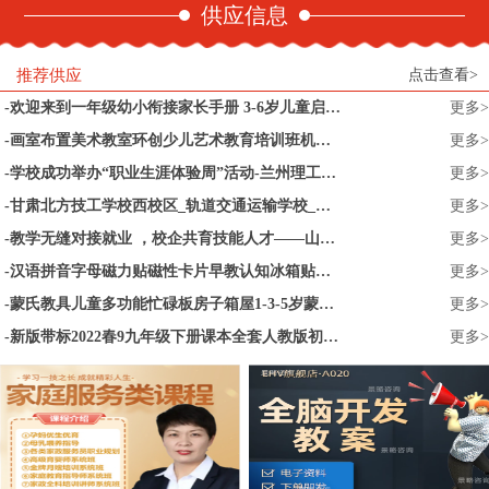
供应信息
推荐供应
点击查看>
欢迎来到一年级幼小衔接家长手册 3-6岁儿童启蒙认知早教亲子读物 幼小衔接家长全引导 小升初儿童文学 一年级小学家庭教育书籍
更多>
画室布置美术教室环创少儿艺术教育培训班机构幼儿园墙面装饰文化
更多>
学校成功举办“职业生涯体验周”活动-兰州理工大学
更多>
甘肃北方技工学校西校区_轨道交通运输学校_甘肃_技校首选_兰州职业
更多>
教学无缝对接就业 ，校企共育技能人才——山东水利技师学院智能制造系育才见成效
更多>
汉语拼音字母磁力贴磁性卡片早教认知冰箱贴幼儿园宝宝益智玩具
更多>
蒙氏教具儿童多功能忙碌板房子箱屋1-3-5岁蒙特梭利益智早教玩具
更多>
新版带标2022春9九年级下册课本全套人教版初中语文数学政治历史化学课本书共5本套装9年级下册义务教育教科书教材课本初三全套书
更多>