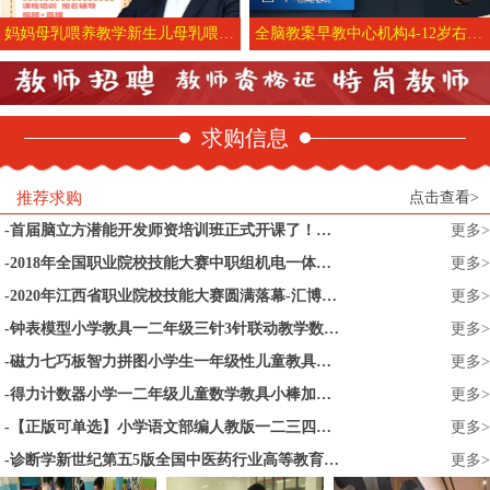
妈妈母乳喂养教学新生儿母乳喂养育婴师家政月嫂考试培训视频课程
全脑教案早教中心机构4-12岁右脑潜能开发记忆力培训课件资料早教中心教学教具准备教学教案教学目的教学内容
求购信息
推荐求购
点击查看>
首届脑立方潜能开发师资培训班正式开课了！纪教授七天亲授！_杰奥教育
更多>
2018年全国职业院校技能大赛中职组机电一体化设备组装与调试赛项今天开赛
更多>
2020年江西省职业院校技能大赛圆满落幕-汇博机器人
更多>
钟表模型小学教具一二年级三针3针联动教学数学教具中大号儿童模拟幼儿园学习认识时间时钟面表的教具学生用
更多>
磁力七巧板智力拼图小学生一年级性儿童教具幼儿园益智玩具二年级
更多>
得力计数器小学一二年级儿童数学教具小棒加减法神器算术启蒙算盘
更多>
【正版可单选】小学语文部编人教版一二三四五六年级上册下册语文书课本教材全套12本一下二下三下四上五上六上下册语文数学英语书
更多>
诊断学新世纪第五5版全国中医药行业高等教育十四五规划教材第十一版供中医学针灸推拿学康复治疗学等专业詹华奎中国中医药出版社
更多>