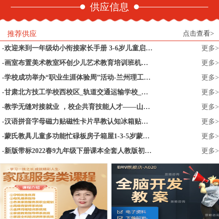
供应信息
推荐供应
点击查看>
欢迎来到一年级幼小衔接家长手册 3-6岁儿童启蒙认知早教亲子读物 幼小衔接家长全引导 小升初儿童文学 一年级小学家庭教育书籍
更多>
画室布置美术教室环创少儿艺术教育培训班机构幼儿园墙面装饰文化
更多>
学校成功举办“职业生涯体验周”活动-兰州理工大学
更多>
甘肃北方技工学校西校区_轨道交通运输学校_甘肃_技校首选_兰州职业
更多>
教学无缝对接就业 ，校企共育技能人才——山东水利技师学院智能制造系育才见成效
更多>
汉语拼音字母磁力贴磁性卡片早教认知冰箱贴幼儿园宝宝益智玩具
更多>
蒙氏教具儿童多功能忙碌板房子箱屋1-3-5岁蒙特梭利益智早教玩具
更多>
新版带标2022春9九年级下册课本全套人教版初中语文数学政治历史化学课本书共5本套装9年级下册义务教育教科书教材课本初三全套书
更多>