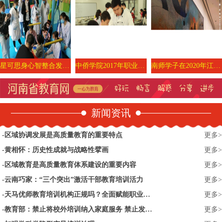
星可思身心智整合发展中心|深圳感统训练|龙华儿童发展中心|Bodymind婴幼儿运动|身心智智整合发展疗愈师培训
中侨学院2017年职业体验日活动圆满收官
南师学子在2020年江苏省高校音乐美术教育专业大学生基本功展示活动中获佳绩
新闻资讯
区域协调发展是高质量教育的重要特点
更多>
黄相怀：历史性成就与战略性擘画
更多>
区域教育是高质量教育体系建设的重要内容
更多>
云南巧家：“三个突出”激活干部教育培训活力
更多>
天马优师教育培训机构正规吗？全面赋能职业教育培训
更多>
教育部：禁止将校外培训纳入家庭服务 禁止发布“家庭教师”招聘信息
更多>